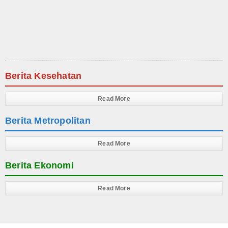
Produk
Cluster
Apartemen
Berita Kesehatan
Kuliner
Index Berita
Read More
Berita Metropolitan
Download
Video
Read More
Gallery
Berita Ekonomi
Agenda
Read More
Forum