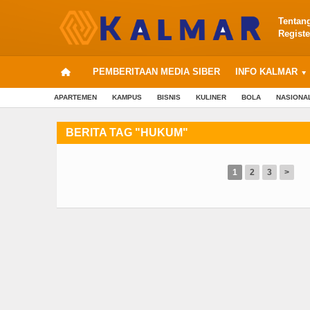
Tentan
Registe
PEMBERITAAN MEDIA SIBER
INFO KALMAR
APARTEMEN
KAMPUS
BISNIS
KULINER
BOLA
NASIONA
BERITA TAG "HUKUM"
1
2
3
>