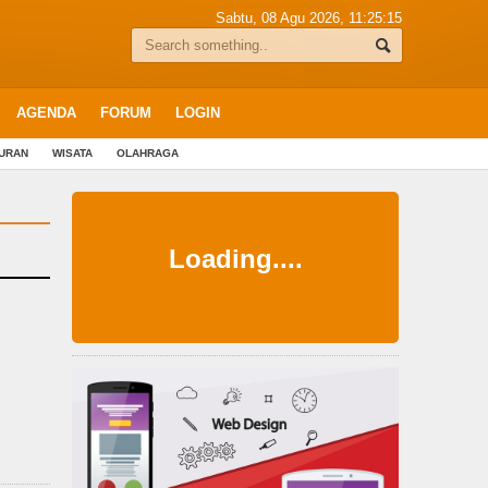
Sabtu, 08 Agu 2026,
11:25:15
AGENDA
FORUM
LOGIN
BURAN
WISATA
OLAHRAGA
Loading....