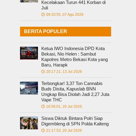
Kecelakaan Turun 441 Korban di
Juli
09:33:55, 07 Agu 2026
🕔
BERITA POPULER
Ketua IWO Indonesia DPD Kota
Bekasi, Nio Helen : Sambut
Kapolres Metro Bekasi Kota yang
Baru, Harapk
20:17:21, 13 Jul 2026
🕔
Terbongkar! 3,37 Ton Cannabis
Buds Disita, Kapuslab BNN
Ungkap Bisa Diolah Jadi 2,27 Juta
Vape THC
16:56:01, 20 Jul 2026
🕔
Siswa Diktuk Bintara Polri Siap
Digembleng di SPN Polda Kalteng
21:17:53, 20 Jul 2026
🕔