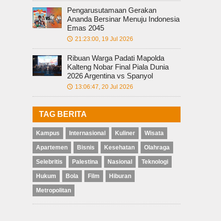
Pengarusutamaan Gerakan
Ananda Bersinar Menuju Indonesia
Emas 2045
21:23:00, 19 Jul 2026
🕔
Ribuan Warga Padati Mapolda
Kalteng Nobar Final Piala Dunia
2026 Argentina vs Spanyol
13:06:47, 20 Jul 2026
🕔
TAG BERITA
Kampus
Internasional
Kuliner
Wisata
Apartemen
Bisnis
Kesehatan
Olahraga
Selebritis
Palestina
Nasional
Teknologi
Hukum
Bola
Film
Hiburan
Metropolitan