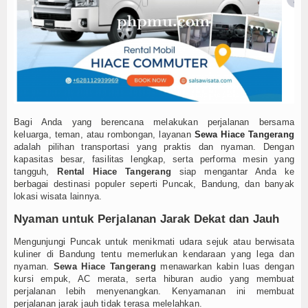
Produk
Cluster
Apartemen
Kuliner
Bagi Anda yang berencana melakukan perjalanan bersama
Index Berita
keluarga, teman, atau rombongan, layanan
Sewa Hiace Tangerang
adalah pilihan transportasi yang praktis dan nyaman. Dengan
kapasitas besar, fasilitas lengkap, serta performa mesin yang
Download
tangguh,
Rental Hiace Tangerang
siap mengantar Anda ke
berbagai destinasi populer seperti Puncak, Bandung, dan banyak
Video
lokasi wisata lainnya.
Nyaman untuk Perjalanan Jarak Dekat dan Jauh
Gallery
Mengunjungi Puncak untuk menikmati udara sejuk atau berwisata
Agenda
kuliner di Bandung tentu memerlukan kendaraan yang lega dan
nyaman.
Sewa Hiace Tangerang
menawarkan kabin luas dengan
kursi empuk, AC merata, serta hiburan audio yang membuat
Forum
perjalanan lebih menyenangkan. Kenyamanan ini membuat
perjalanan jarak jauh tidak terasa melelahkan.