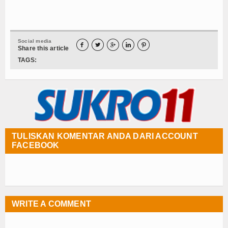
Social media





Share this article
TAGS:
TULISKAN KOMENTAR ANDA DARI ACCOUNT
FACEBOOK
WRITE A COMMENT