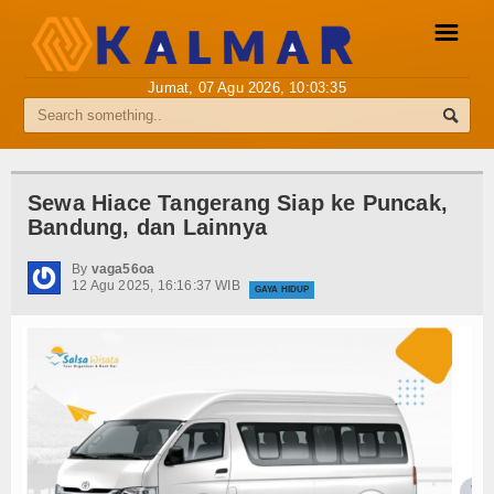
☰
Jumat, 07 Agu 2026,
10:03:35
Pemberitaan Media Siber
Info Kalmar
Sewa Hiace Tangerang Siap ke Puncak,
Bandung, dan Lainnya
Internasional
By
vaga56oa
Nasional
12 Agu 2025, 16:16:37 WIB
GAYA HIDUP
Ekonomi
Hukum
Hiburan
Sport