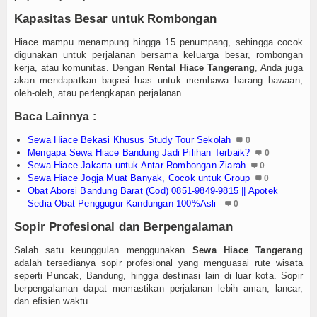
Login
Kapasitas Besar untuk Rombongan
Hiace mampu menampung hingga 15 penumpang, sehingga cocok
digunakan untuk perjalanan bersama keluarga besar, rombongan
kerja, atau komunitas. Dengan
Rental Hiace Tangerang
, Anda juga
akan mendapatkan bagasi luas untuk membawa barang bawaan,
oleh-oleh, atau perlengkapan perjalanan.
Baca Lainnya :
Sewa Hiace Bekasi Khusus Study Tour Sekolah
0
Mengapa Sewa Hiace Bandung Jadi Pilihan Terbaik?
0
Sewa Hiace Jakarta untuk Antar Rombongan Ziarah
0
Sewa Hiace Jogja Muat Banyak, Cocok untuk Group
0
Obat Aborsi Bandung Barat (Cod) 0851-9849-9815 || Apotek
Sedia Obat Penggugur Kandungan 100%Asli
0
Sopir Profesional dan Berpengalaman
Salah satu keunggulan menggunakan
Sewa Hiace Tangerang
adalah tersedianya sopir profesional yang menguasai rute wisata
seperti Puncak, Bandung, hingga destinasi lain di luar kota. Sopir
berpengalaman dapat memastikan perjalanan lebih aman, lancar,
dan efisien waktu.