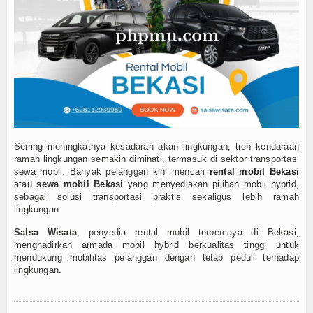
Produk
Cluster
Apartemen
Kuliner
Index Berita
Seiring meningkatnya kesadaran akan lingkungan, tren kendaraan
ramah lingkungan semakin diminati, termasuk di sektor transportasi
Download
sewa mobil. Banyak pelanggan kini mencari
rental mobil Bekasi
atau
sewa mobil Bekasi
yang menyediakan pilihan mobil hybrid,
Video
sebagai solusi transportasi praktis sekaligus lebih ramah
lingkungan.
Gallery
Salsa Wisata
, penyedia rental mobil terpercaya di Bekasi,
menghadirkan armada mobil hybrid berkualitas tinggi untuk
Agenda
mendukung mobilitas pelanggan dengan tetap peduli terhadap
lingkungan.
Forum