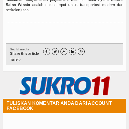
Salsa Wisata
adalah solusi tepat untuk transportasi modern dan
berkelanjutan.
Social media





Share this article
TAGS:
TULISKAN KOMENTAR ANDA DARI ACCOUNT
FACEBOOK