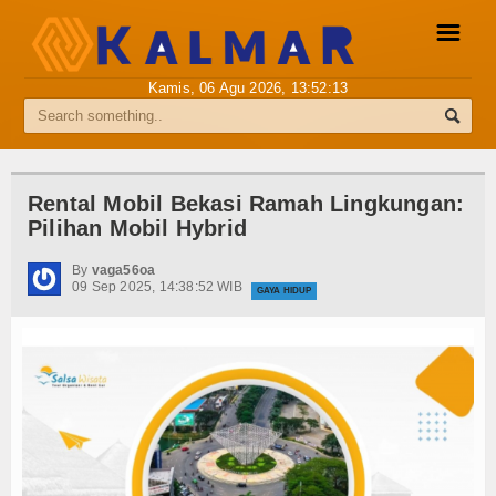
☰
Kamis, 06 Agu 2026,
13:52:14
Pemberitaan Media Siber
Info Kalmar
Rental Mobil Bekasi Ramah Lingkungan:
Pilihan Mobil Hybrid
Internasional
By
vaga56oa
Nasional
09 Sep 2025, 14:38:52 WIB
GAYA HIDUP
Ekonomi
Hukum
Hiburan
Sport