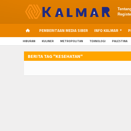
Tentan
Registe
PEMBERITAAN MEDIA SIBER
INFO KALMAR
P
HIBURAN
KULINER
METROPOLITAN
TEKNOLOGI
PALESTINA
BERITA TAG "KESEHATAN"