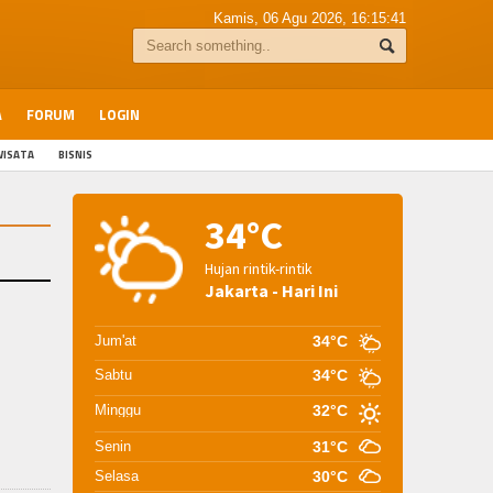
Kamis, 06 Agu 2026,
16:15:41
A
FORUM
LOGIN
WISATA
BISNIS
34°C
Hujan rintik-rintik
Jakarta - Hari Ini
Jum'at
34°C
Sabtu
34°C
Minggu
32°C
Senin
31°C
Selasa
30°C