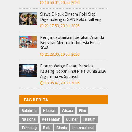
16:56:01, 20 Jul 2026
🕔
Siswa Diktuk Bintara Polri Siap
Digembleng di SPN Polda Kalteng
21:17:53, 20 Jul 2026
🕔
Pengarusutamaan Gerakan Ananda
Bersinar Menuju Indonesia Emas
2045
21:23:00, 19 Jul 2026
🕔
Ribuan Warga Padati Mapolda
Kalteng Nobar Final Piala Dunia 2026
Argentina vs Spanyol
13:06:47, 20 Jul 2026
🕔
TAG BERITA
Selebritis
Hiburan
Wisata
Film
Nasional
Kesehatan
Kuliner
Hukum
Teknologi
Bola
Bisnis
Internasional